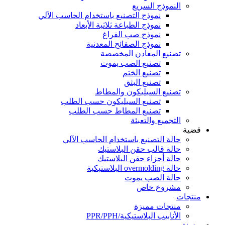
النموذج السريع
نموذج التصنيع باستخدام الحاسب الآلي
نموذج الطباعة ثلاثية الأبعاد
نموذج صب الفراغ
نموذج الصفائح المعدنية
تصنيع المعادن المخصصة
تصنيع الصب يموت
تصنيع الختم
تصنيع البثق
تصنيع السيليكون والمطاط
تصنيع السيليكون حسب الطلب
تصنيع المطاط حسب الطلب
التجميع والتعبئة
قضية
حالة التصنيع باستخدام الحاسب الآلي
حالة قالب حقن البلاستيك
حالة أجزاء حقن البلاستيك
حالة overmolding البلاستيكية
حالة الصب يموت
مشروع خاص
منتجات
منتجات مميزة
الأنابيب البلاستيكية/PPR/PPH