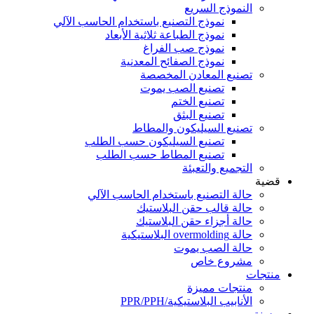
النموذج السريع
نموذج التصنيع باستخدام الحاسب الآلي
نموذج الطباعة ثلاثية الأبعاد
نموذج صب الفراغ
نموذج الصفائح المعدنية
تصنيع المعادن المخصصة
تصنيع الصب يموت
تصنيع الختم
تصنيع البثق
تصنيع السيليكون والمطاط
تصنيع السيليكون حسب الطلب
تصنيع المطاط حسب الطلب
التجميع والتعبئة
قضية
حالة التصنيع باستخدام الحاسب الآلي
حالة قالب حقن البلاستيك
حالة أجزاء حقن البلاستيك
حالة overmolding البلاستيكية
حالة الصب يموت
مشروع خاص
منتجات
منتجات مميزة
الأنابيب البلاستيكية/PPR/PPH