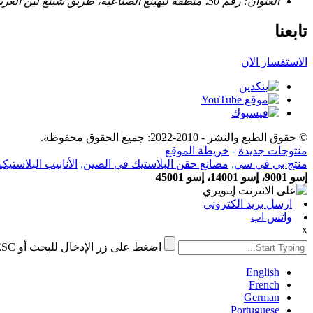
العنوان: رقم 50، منطقة ليهينغ الصناعية، طريق شينغ لين الغربي، منطقة جيمي، شيامن، الصين
تابعنا
الاستفسار الآن
© حقوق الطبع والنشر - 2010-2022: جميع الحقوق محفوظة.
منتوجات جديدة
-
خريطة الموقع
منتج بي في سي
,
مصانع حقن البلاستيك في الصين
,
الأنابيب البلاستيكية//PPH
إسو 9001، إسو 14001، إسو 45001
ارسل بريد الكتروني
واتس اب
x
اضغط على زر الإدخال للبحث أو ESC للإغلاق
English
French
German
Portuguese