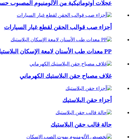
عجلات أوتوماتيكية من الألومنيوم المصبوب ح
أجزاء صب قوالب الحقن لقطع غيار السيارات
PP معدات طب الأسنان لامعة الإسكان البلاستيك
غلاف مصباح حقن البلاستيك الكهرماني
أجزاء حقن البلاستيك
حالة قالب حقن البلاستيك