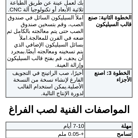
بك لعمل عينة عن طريق الطباعة
ثلاثية الأبعاد أو تكنولوجيا آلة CNC.
الخطوة الثانية: صنع
املأ السيليكون السائل في صندوق
قالب السيليكون
الصب، وقم بتسخين صندوق
الصب حتى يتم معالجته بالكامل ثم
ضعه في الفرن للمعالجة.املأ
بسائل السيليكون الإضافي الذي
يتم تسخينه ومعالجته أيضًا.بمجرد
أن يجف، قم بفتح قالب السيليكون
وإزالة العينة.
الخطوة 3: اصنع
أخيرًا، صب الراتينج في التجويف
الأجزاء
الفارغ لإنشاء نسخة من النسخة
الأصلية.يمكن استخدام القالب
لدورة الإنتاج التالية.
المواصفات الفنية لصب الفراغ
مهلة
7-10 أيام
تسامح
+-0.05 ملم