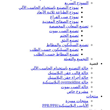
النموذج السريع
نموذج التصنيع باستخدام الحاسب الآلي
نموذج الطباعة ثلاثية الأبعاد
نموذج صب الفراغ
نموذج الصفائح المعدنية
تصنيع المعادن المخصصة
تصنيع الصب يموت
تصنيع الختم
تصنيع البثق
تصنيع السيليكون والمطاط
تصنيع السيليكون حسب الطلب
تصنيع المطاط حسب الطلب
التجميع والتعبئة
قضية
حالة التصنيع باستخدام الحاسب الآلي
حالة قالب حقن البلاستيك
حالة أجزاء حقن البلاستيك
حالة overmolding البلاستيكية
حالة الصب يموت
مشروع خاص
منتجات
منتجات مميزة
الأنابيب البلاستيكية/PPR/PPH