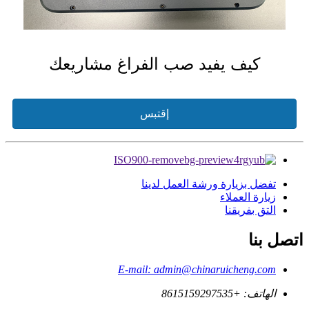
كيف يفيد صب الفراغ مشاريعك
إقتبس
تفضل بزيارة ورشة العمل لدينا
زيارة العملاء
التق بفريقنا
اتصل بنا
E-mail: admin@chinaruicheng.com
الهاتف: +8615159297535