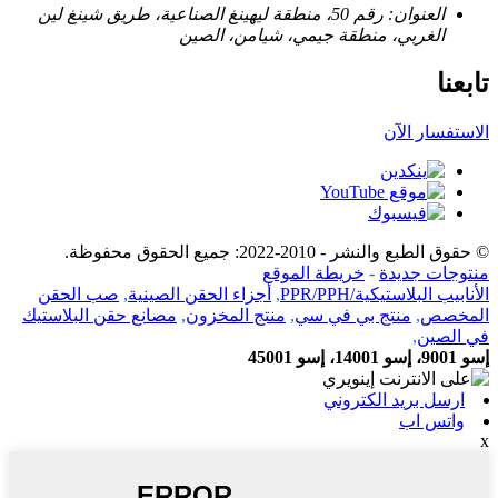
العنوان: رقم 50، منطقة ليهينغ الصناعية، طريق شينغ لين
الغربي، منطقة جيمي، شيامن، الصين
تابعنا
الاستفسار الآن
© حقوق الطبع والنشر - 2010-2022: جميع الحقوق محفوظة.
منتوجات جديدة
-
خريطة الموقع
الأنابيب البلاستيكية/PPR/PPH
,
أجزاء الحقن الصينية
,
صب الحقن
المخصص
,
منتج بي في سي
,
منتج المخزون
,
مصانع حقن البلاستيك
في الصين
,
إسو 9001، إسو 14001، إسو 45001
ارسل بريد الكتروني
واتس اب
x