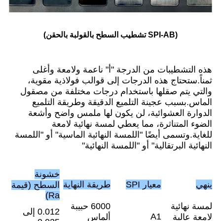
(SPI-AB تشطيب السطح بالقولبة بالحقن)
هذه التشطيبات من الدرجة "أ" ناعمة ولامعة وأغلى
ثمناً.ستحتاج هذه الدرجات إلى قوالب فولاذية مقوية،
والتي يتم صقلها باستخدام درجات مختلفة من مصقول
الماس.بسبب عجينة التلميع الدقيقة وطريقة التلميع
الدوارة العشوائية، لن يكون لها ملمس واضح وأشعة
الضوء المتناثرة، مما يعطي لمسة نهائية لامعة
للغاية.وتسمى أيضًا "اللمسة النهائية الماسية" أو "اللمسة
النهائية البرتقالية" أو "اللمسة النهائية"
خشونة
ينهي
معيار SPI
طريقة النهاية
السطح (قيمة
Ra)
لمسة نهائية
6000 حبيبة
0.012 إلى
A1
لامعة عالية
ألماس