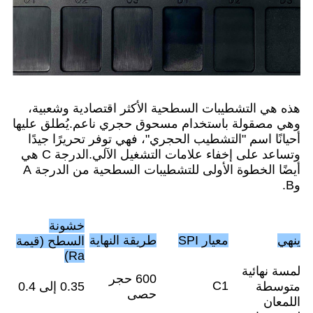
هذه هي التشطيبات السطحية الأكثر اقتصادية وشعبية،
وهي مصقولة باستخدام مسحوق حجري ناعم.يُطلق عليها
أحيانًا اسم "التشطيب الحجري"، فهي توفر تحريرًا جيدًا
وتساعد على إخفاء علامات التشغيل الآلي.الدرجة C هي
أيضًا الخطوة الأولى للتشطيبات السطحية من الدرجة A
وB.
خشونة
ينهي
معيار SPI
طريقة النهاية
السطح (قيمة
Ra)
لمسة نهائية
600 حجر
C1
متوسطة
0.35 إلى 0.4
حصى
اللمعان