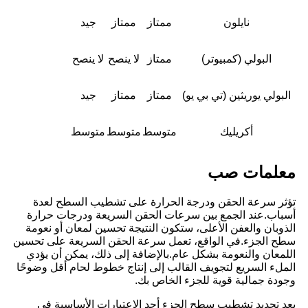
نايلون
ممتاز
ممتاز
جيد
البولي (كمبيوتر)
ممتاز
لا ينصح
لا ينصح
البولي يوريثين (تي بي يو)
ممتاز
ممتاز
جيد
أكريليك
متوسط
متوسط
متوسط
معلمات صب
تؤثر سرعة الحقن ودرجة الحرارة على تشطيب السطح لعدة
أسباب.عند الجمع بين سرعات الحقن السريعة ودرجات حرارة
الذوبان والعفن الأعلى، ستكون النتيجة تحسين لمعان أو نعومة
سطح الجزء.في الواقع، تعمل سرعة الحقن السريعة على تحسين
اللمعان والنعومة بشكل عام.بالإضافة إلى ذلك، يمكن أن يؤدي
الملء السريع لتجويف القالب إلى إنتاج خطوط لحام أقل وضوحًا
وجودة جمالية قوية للجزء الخاص بك.
يعد تحديد تشطيب سطح الجزء أحد الاعتبارات الأساسية في