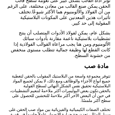
تؤثر أداة القالب بشكل كبير على نعومة سطح قالب
الحقن.يمكن صنع القالب من معادن مختلفة، على الرغم
من أن الفولاذ والألومنيوم هما الأكثر شيوعًا.تختلف
تأثيرات هذين المعدنين على المكونات البلاستيكية
المقولبة إلى حد كبير.
بشكل عام، يمكن لفولاذ الأدوات المتصلب أن ينتج
تشطيبات بلاستيكية ناعمة مقارنة بأدوات سبائك
الألومنيوم.ومن هنا يجب مراعاة القوالب الفولاذية إذا
كانت القطع لها وظيفة جمالية تتطلب مستوى منخفض
من خشونة السطح.
مادة صب
تتوفر مجموعة واسعة من البلاستيك المقولب بالحقن لتغطية
جميع أنواع الأجزاء والوظائف.ومع ذلك، لا يمكن لجميع المواد
البلاستيكية تحقيق نفس الشكل النهائي لسطح القولبة
بالحقن.تكون بعض البوليمرات أكثر ملاءمةً لتنعيم التشطيبات،
في حين أن البعض الآخر أكثر ملاءمةً للتخشين للحصول على
سطح أكثر ملمسًا.
تختلف الصفات الكيميائية والفيزيائية بين مواد صب الحقن.على
سبيل المثال، تعد درجة حرارة الانصهار عاملاً حاسماً في قدرة