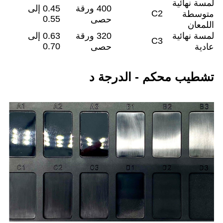
لمسة نهائية
400 ورقة
0.45 إلى
C2
متوسطة
0.55
حصى
اللمعان
لمسة نهائية
320 ورقة
0.63 إلى
C3
0.70
عادية
حصى
تشطيب محكم - الدرجة د