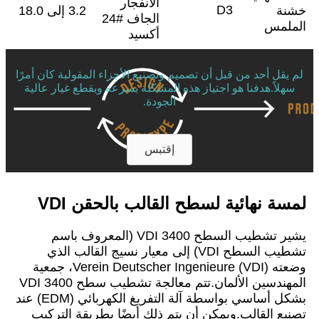
الانفجار
D3
خشنة
3.2 إلى 18.0
الجاف #24
الملمس
أكسيد
لم يقل أحد من قبل أن تصميم وتصنيع الأجزاء المقولبة كان أمرًا
سهلاً.هدفنا هو اجتياز هذه المشكلة بسرعة وبقطع غيار عالية
الجودة.
إقتبس
لمسة نهائية لسطح القالب بالحقن VDI
يشير تشطيب السطح VDI 3400 (المعروف باسم
تشطيب السطح VDI) إلى معيار نسيج القالب الذي
وضعته Verein Deutscher Ingenieure (VDI)، جمعية
المهندسين الألمان.تتم معالجة تشطيب سطح VDI 3400
بشكل أساسي بواسطة آلة التفريغ الكهربائي (EDM) عند
تصنيع القالب.ويمكن أن يتم ذلك أيضًا بطريقة التركيب