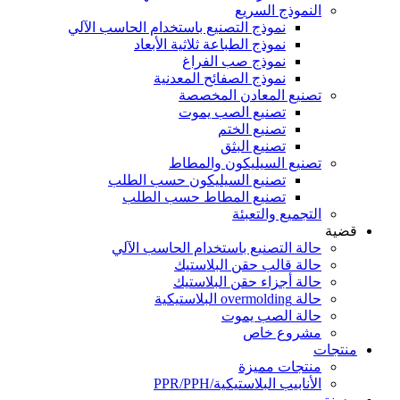
النموذج السريع
نموذج التصنيع باستخدام الحاسب الآلي
نموذج الطباعة ثلاثية الأبعاد
نموذج صب الفراغ
نموذج الصفائح المعدنية
تصنيع المعادن المخصصة
تصنيع الصب يموت
تصنيع الختم
تصنيع البثق
تصنيع السيليكون والمطاط
تصنيع السيليكون حسب الطلب
تصنيع المطاط حسب الطلب
التجميع والتعبئة
قضية
حالة التصنيع باستخدام الحاسب الآلي
حالة قالب حقن البلاستيك
حالة أجزاء حقن البلاستيك
حالة overmolding البلاستيكية
حالة الصب يموت
مشروع خاص
منتجات
منتجات مميزة
الأنابيب البلاستيكية/PPR/PPH