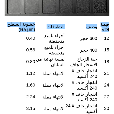
قيمة
خشونة السطح
وصف
التطبيقات
(Ra μm)
VDI
أجزاء تلميع
0.40
12
600 حجر
منخفضة
أجزاء تلميع
0.56
15
400 حجر
منخفضة
حبة الزجاج
لمسة نهائية من
0.80
18
الانفجار الجاف
الساتان
انفجار جاف #
1.12
21
الانتهاء مملة
240 أكسيد
انفجار جاف #
1.60
24
الانتهاء مملة
240 أكسيد
انفجار جاف #
2.24
27
الانتهاء مملة
240 أكسيد
انفجار جاف # 24
3.15
30
الانتهاء مملة
أكسيد