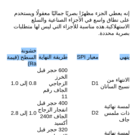
إنه يعطي الجزء مظهرًا بصريًا جماليًا معقولًا ويستخدم
على نطاق واسع في الأجزاء الصناعية والسلع
الاستهلاكية.هذه مناسبة للأجزاء التي ليس لها متطلبات
بصرية محددة.
خشونة
ينهي
معيار SPI
طريقة النهاية
السطح (قيمة
Ra)
600 حجر قبل
الخرز
الانتهاء من
D1
0.8 إلى 1.0
الزجاجي
نسيج الساتان
الجاف رقم
11
400 حجر قبل
لمسة نهائية
انفجار الزجاج
D2
ذات ملمس
1.0 إلى 2.8
الجاف #240
جاف
أكسيد
320 حجر قبل
لمسة نهائية